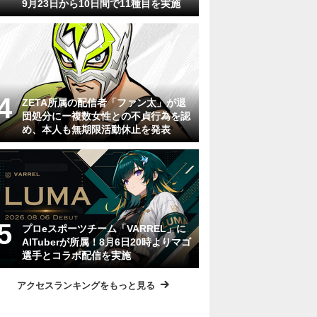
9月23日から10日間で11種目を実施
ZETA所属の配信者「ファン太」が退
団処分にー複数女性との不貞行為を認
め、本人も無期限活動休止を発表
プロeスポーツチーム「VARREL」に
AITuberが所属！8月6日20時よりマゴ
選手とコラボ配信を実施
アクセスランキングをもっと見る