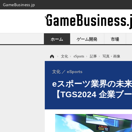
GameBusiness.jp
ホーム
ゲーム開発
市場
ホーム
›
文化
›
eSports
›
記事
›
写真・画像
文化
eSports
eスポーツ業界の未
【TGS2024 企業