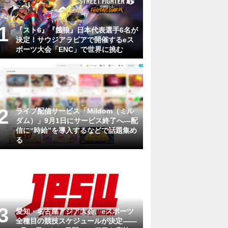
『スト6』『餓狼』日本代表選手6名が
決定！サウジアラビアで開催するeス
ポーツ大会「ENC」で世界に挑む
ライブ配信サービス「Mildom（ミル
ダム）」9月1日にサービス終了へ―配
信に“時給”を導入するなどで話題集め
る
愛知・名古屋アジア大会、eスポーツ
全種目の競技スケジュールが決定——