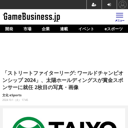
開発
市場
企業
連載
イベント
eスポーツ
ホーム
ゲーム開発
市場
マネタイズ
「ストリートファイターリーグ: ワールドチャンピオ
企業動向
ンシップ 2024」、太陽ホールディングスが賞金スポ
ンサーに就任 2枚目の写真・画像
人材育成
文化
eSports
産業政策
2024.10.1（火） 17:45
連載
イベント/セミナー