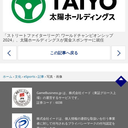
eスポーツ
「ストリートファイターリーグ: ワールドチャンピオンシップ
2024」、太陽ホールディングスが賞金スポンサーに就任
この記事へ戻る
ホーム
›
文化
›
eSports
›
記事
›
写真・画像
GameBusiness.jp は、株式会社イード（東証グロース上
場）の運営するサービスです。
証券コード：6038
株式会社イードは、個人情報の適切な取扱いを行う事業
者に対して付与されるプライバシーマークの付与認定を