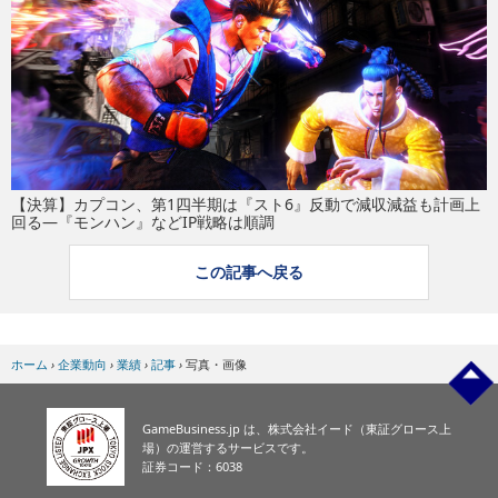
eスポーツ
【決算】カプコン、第1四半期は『スト6』反動で減収減益も計画上
回る―『モンハン』などIP戦略は順調
この記事へ戻る
ホーム
›
企業動向
›
業績
›
記事
›
写真・画像
GameBusiness.jp は、株式会社イード（東証グロース上
場）の運営するサービスです。
証券コード：6038