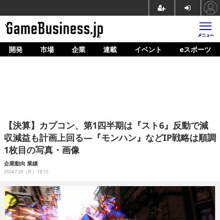
開発
市場
企業
連載
イベント
eスポーツ
ホーム
ゲーム開発
市場
マネタイズ
【決算】カプコン、第1四半期は『スト6』反動で減
企業動向
収減益も計画上回る―『モンハン』などIP戦略は順調
1枚目の写真・画像
人材育成
企業動向
業績
産業政策
2024.7.29（月） 18:10
連載
イベント/セミナー