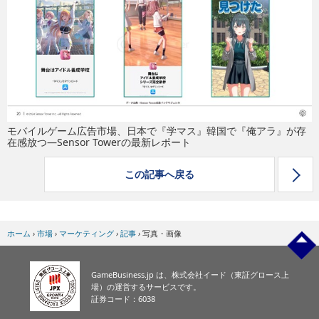
eスポーツ
モバイルゲーム広告市場、日本で『学マス』韓国で『俺アラ』が存
在感放つ―Sensor Towerの最新レポート
この記事へ戻る
ホーム
›
市場
›
マーケティング
›
記事
›
写真・画像
GameBusiness.jp は、株式会社イード（東証グロース上
場）の運営するサービスです。
証券コード：6038