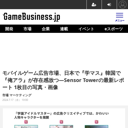
開発
市場
企業
連載
イベント
eスポーツ
ホーム
ゲーム開発
市場
マネタイズ
モバイルゲーム広告市場、日本で『学マス』韓国で
企業動向
『俺アラ』が存在感放つ―Sensor Towerの最新レポ
ート 1枚目の写真・画像
人材育成
市場
マーケティング
産業政策
2024.7.17（水） 19:00
連載
イベント/セミナー