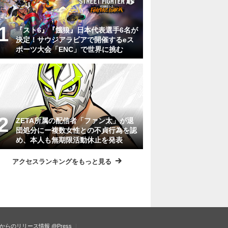
『スト6』『餓狼』日本代表選手6名が
決定！サウジアラビアで開催するeス
ポーツ大会「ENC」で世界に挑む
ZETA所属の配信者「ファン太」が退
団処分にー複数女性との不貞行為を認
め、本人も無期限活動休止を発表
アクセスランキングをもっと見る
からのリリース情報
@Press