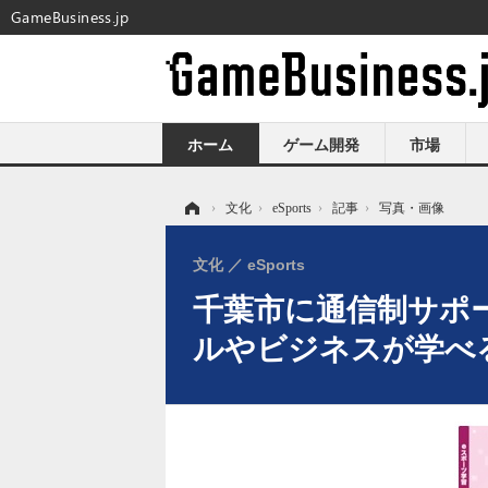
GameBusiness.jp
ホーム
ゲーム開発
市場
ホーム
›
文化
›
eSports
›
記事
›
写真・画像
文化
eSports
千葉市に通信制サポート
ルやビジネスが学べ