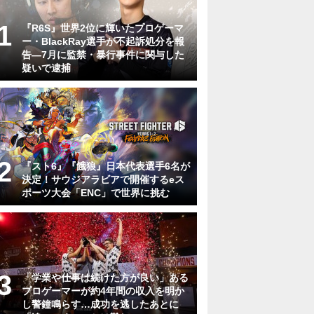
『R6S』世界2位に輝いたプロゲーマ
ー・BlackRay選手が不起訴処分を報
告―7月に監禁・暴行事件に関与した
疑いで逮捕
『スト6』『餓狼』日本代表選手6名が
決定！サウジアラビアで開催するeス
ポーツ大会「ENC」で世界に挑む
「学業や仕事は続けた方が良い」ある
プロゲーマーが約4年間の収入を明か
し警鐘鳴らす…成功を逃したあとに