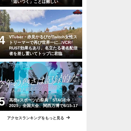
「追いつく」ことは難しい
VTuber・赤見かるびがTwitch女性ス
トリーマーで再び世界一に…VCR
RUST効果もあり、名立たる著名配信
者を差し置いてトップに君臨
高校eスポーツの祭典「STAGE:0
2025」全国大会、関西万博で8/15-17
アクセスランキングをもっと見る