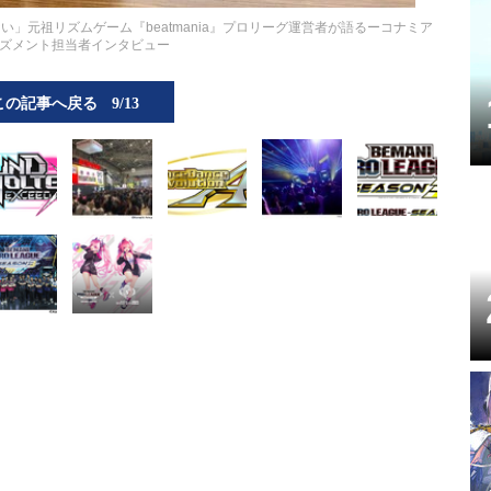
い」元祖リズムゲーム『beatmania』プロリーグ運営者が語るーコナミア
ズメント担当者インタビュー
この記事へ戻る
9/13