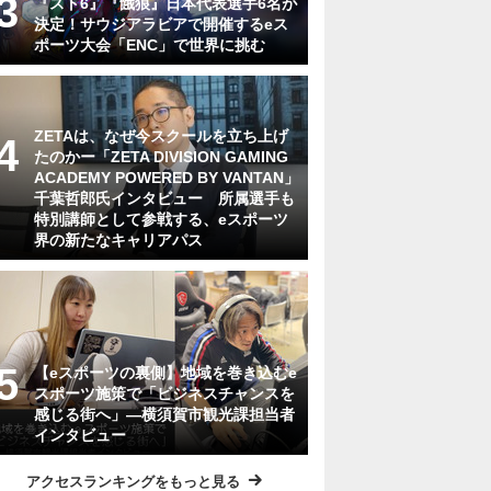
『スト6』『餓狼』日本代表選手6名が
決定！サウジアラビアで開催するeス
ポーツ大会「ENC」で世界に挑む
ZETAは、なぜ今スクールを立ち上げ
たのかー「ZETA DIVISION GAMING
ACADEMY POWERED BY VANTAN」
千葉哲郎氏インタビュー 所属選手も
特別講師として参戦する、eスポーツ
界の新たなキャリアパス
【eスポーツの裏側】地域を巻き込むe
スポーツ施策で「ビジネスチャンスを
感じる街へ」―横須賀市観光課担当者
インタビュー
アクセスランキングをもっと見る