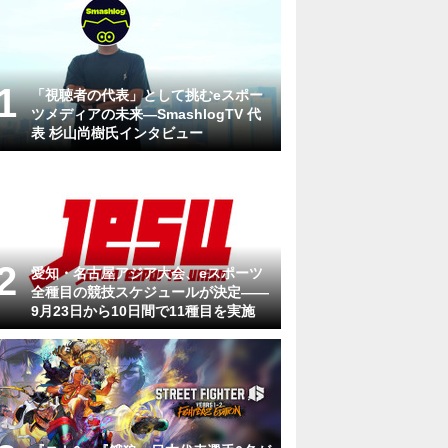
「視聴者の代表」として挑むeスポー
ツメディアの未来―SmashlogTV 代
表 杉山尚樹氏インタビュー
愛知・名古屋アジア大会、eスポーツ
全種目の競技スケジュールが決定——
9月23日から10日間で11種目を実施