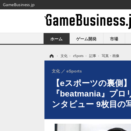
GameBusiness.jp
ホーム
ゲーム開発
市場
ホーム
›
文化
›
eSports
›
記事
›
写真・画像
文化
eSports
【eスポーツの裏側】
『beatmania
ンタビュー 9枚目の