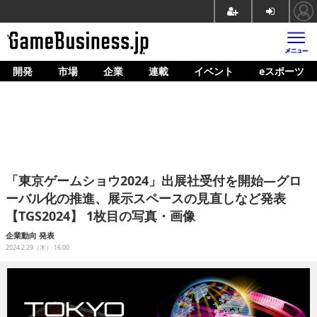
開発
市場
企業
連載
イベント
eスポーツ
ホーム
ゲーム開発
市場
マネタイズ
「東京ゲームショウ2024」出展社受付を開始―グロ
企業動向
ーバル化の推進、展示スペースの見直しなど発表
【TGS2024】 1枚目の写真・画像
人材育成
企業動向
発表
産業政策
2024.2.29（木） 16:00
連載
イベント/セミナー