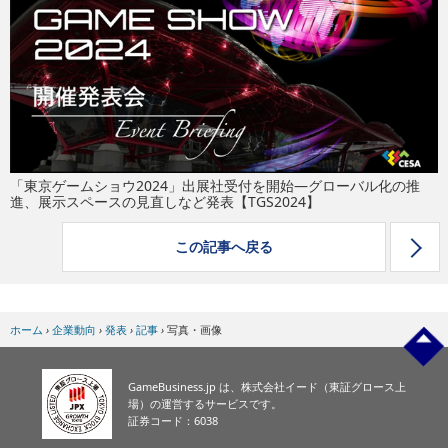
eスポーツ
「東京ゲームショウ2024」出展社受付を開始―グローバル化の推
進、展示スペースの見直しなど発表【TGS2024】
この記事へ戻る
ホーム
›
企業動向
›
発表
›
記事
›
写真・画像
GameBusiness.jp は、株式会社イード（東証グロース上
場）の運営するサービスです。
証券コード：6038