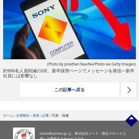
eスポーツ
(Photo by Jonathan Raa/NurPhoto via Getty Images)
約900名人員削減のSIE、新卒採用ページでメッセージを発信―新卒
社員には影響なし
この記事へ戻る
ホーム
›
企業動向
›
発表
›
記事
›
写真・画像
GameBusiness.jp は、株式会社イード（東証グロース上
場）の運営するサービスです。