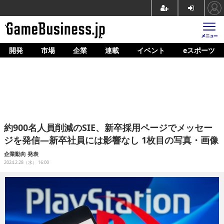
開発
市場
企業
連載
イベント
eスポーツ
ホーム
ゲーム開発
市場
マネタイズ
約900名人員削減のSIE、新卒採用ページでメッセー
企業動向
ジを発信―新卒社員には影響なし 1枚目の写真・画像
人材育成
企業動向
発表
2024.2.28（水） 16:00
産業政策
連載
イベント/セミナー