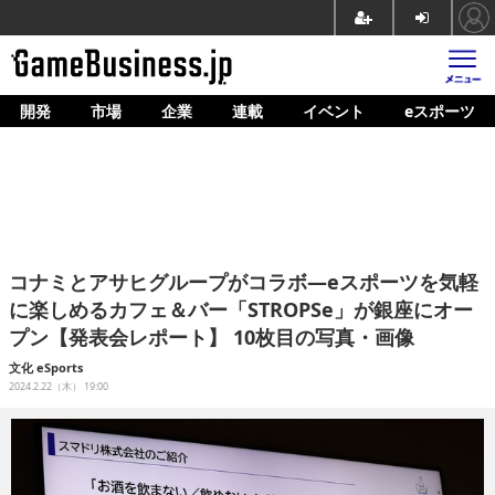
開発
市場
企業
連載
イベント
eスポーツ
ホーム
ゲーム開発
市場
マネタイズ
コナミとアサヒグループがコラボ―eスポーツを気軽
企業動向
に楽しめるカフェ＆バー「STROPSe」が銀座にオー
プン【発表会レポート】 10枚目の写真・画像
人材育成
文化
eSports
産業政策
2024.2.22（木） 19:00
連載
イベント/セミナー