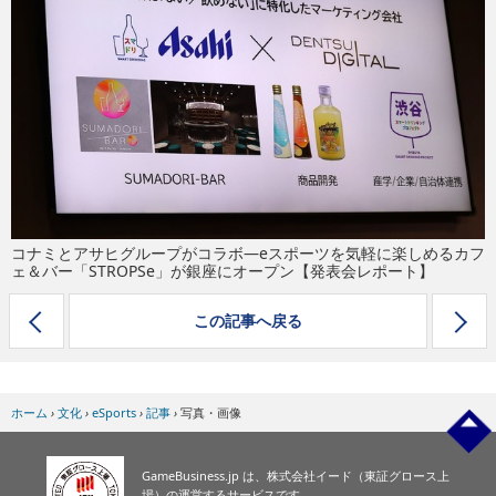
eスポーツ
コナミとアサヒグループがコラボ―eスポーツを気軽に楽しめるカフ
ェ＆バー「STROPSe」が銀座にオープン【発表会レポート】
この記事へ戻る
ホーム
›
文化
›
eSports
›
記事
›
写真・画像
GameBusiness.jp は、株式会社イード（東証グロース上
場）の運営するサービスです。