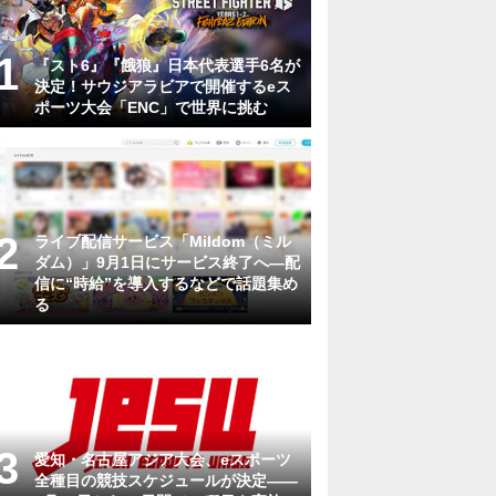
『スト6』『餓狼』日本代表選手6名が
決定！サウジアラビアで開催するeス
ポーツ大会「ENC」で世界に挑む
ライブ配信サービス「Mildom（ミル
ダム）」9月1日にサービス終了へ―配
信に“時給”を導入するなどで話題集め
る
愛知・名古屋アジア大会、eスポーツ
全種目の競技スケジュールが決定——