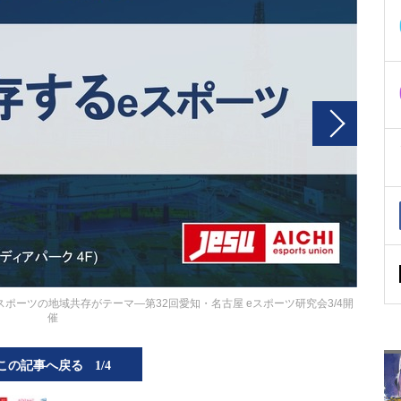
ポーツの地域共存がテーマ―第32回愛知・名古屋 eスポーツ研究会3/4開
催
この記事へ戻る
1/4