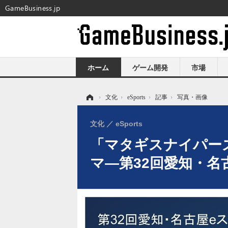
GameBusiness.jp
ホーム
ゲーム開発
市場
ホーム
›
文化
›
eSports
›
記事
›
写真・画像
文化
eSports
「マタギスナイパー
マ―第32回愛知・名古