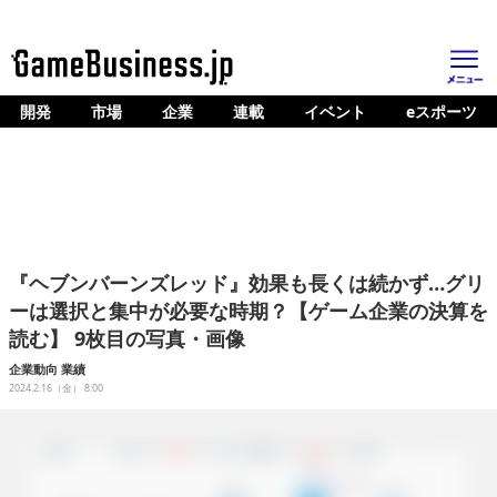
開発
市場
企業
連載
イベント
eスポーツ
ホーム
ゲーム開発
市場
マネタイズ
『ヘブンバーンズレッド』効果も長くは続かず…グリ
企業動向
ーは選択と集中が必要な時期？【ゲーム企業の決算を
読む】 9枚目の写真・画像
人材育成
企業動向
業績
産業政策
2024.2.16（金） 8:00
連載
イベント/セミナー