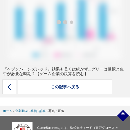
eスポーツ
『ヘブンバーンズレッド』効果も長くは続かず…グリーは選択と集
中が必要な時期？【ゲーム企業の決算を読む】
この記事へ戻る
ホーム
›
企業動向
›
業績
›
記事
›
写真・画像
GameBusiness.jp は、株式会社イード（東証グロース上