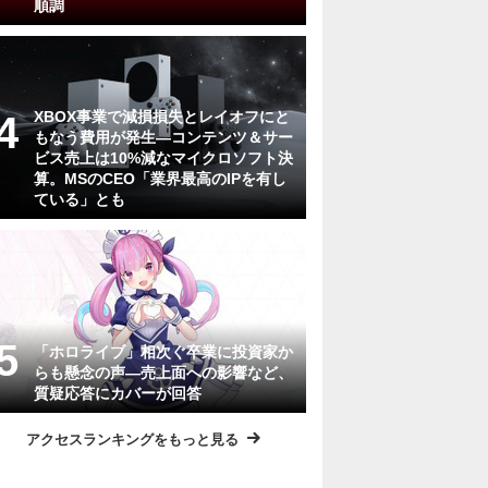
順調
XBOX事業で減損損失とレイオフにと
もなう費用が発生―コンテンツ＆サー
ビス売上は10%減なマイクロソフト決
算。MSのCEO「業界最高のIPを有し
ている」とも
「ホロライブ」相次ぐ卒業に投資家か
らも懸念の声―売上面への影響など、
質疑応答にカバーが回答
アクセスランキングをもっと見る