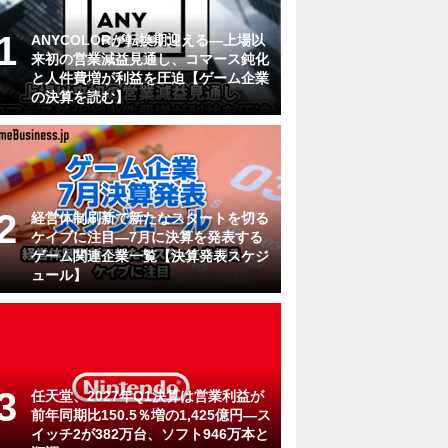
ANYCOLORが転換期迎える―上場以
来初の営業減益見通し、コマース鈍化
と人件費増が利益を圧迫【ゲーム企業
の決算を読む】
経営体制刷新で新たなスタートを切る
ケイブに注目―7月に決算を発表する
ゲーム関連企業一覧【決算発表スケジ
ュール】
任天堂、2027年Q1決算は営業利益が
前年同期比150.5％増の1,425億円―ス
イッチ2が382万台、ソフト946万本と