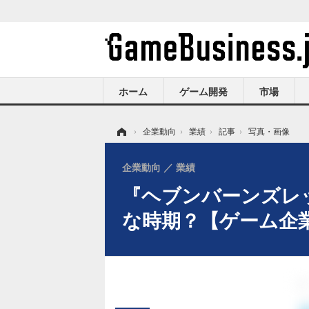
ホーム
ゲーム開発
市場
ホーム
›
企業動向
›
業績
›
記事
›
写真・画像
企業動向
業績
『ヘブンバーンズレ
な時期？【ゲーム企業