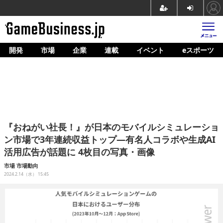
開発
市場
企業
連載
イベント
eスポーツ
ホーム
ゲーム開発
市場
マネタイズ
『おねがい社長！』が日本のモバイルシミュレーショ
企業動向
ン市場で3年連続収益トップ―有名人コラボや生成AI
活用広告が話題に 4枚目の写真・画像
人材育成
市場
市場動向
産業政策
2024.2.14（水） 15:45
連載
イベント/セミナー