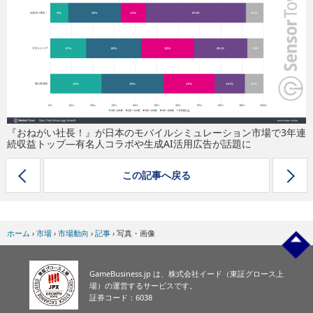
eスポーツ
『おねがい社長！』が日本のモバイルシミュレーション市場で3年連
続収益トップ―有名人コラボや生成AI活用広告が話題に
この記事へ戻る
ホーム
›
市場
›
市場動向
›
記事
›
写真・画像
GameBusiness.jp は、株式会社イード（東証グロース上
場）の運営するサービスです。
証券コード：6038