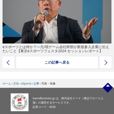
eスポーツ
eスポーツとは何か？―元/現ゲーム会社幹部が新規参入企業に伝え
たいこと【東京eスポーツフェスタ2024 セッションレポート】
この記事へ戻る
ホーム
›
文化
›
eSports
›
記事
›
写真・画像
GameBusiness.jp は、株式会社イード（東証グロース上
場）の運営するサービスです。
証券コード：6038