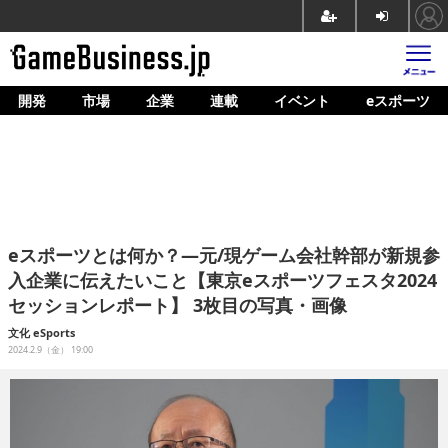
開発
市場
企業
連載
イベント
eスポーツ
ホーム
ゲーム開発
市場
マネタイズ
eスポーツとは何か？―元/現ゲーム会社幹部が新規参
企業動向
入企業に伝えたいこと【東京eスポーツフェスタ2024
セッションレポート】 3枚目の写真・画像
人材育成
文化
eSports
産業政策
2024.2.9（金） 19:00
連載
イベント/セミナー