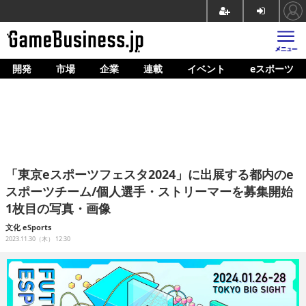
開発
市場
企業
連載
イベント
eスポーツ
ホーム
ゲーム開発
市場
マネタイズ
「東京eスポーツフェスタ2024」に出展する都内のe
企業動向
スポーツチーム/個人選手・ストリーマーを募集開始
1枚目の写真・画像
人材育成
文化
eSports
産業政策
2023.11.30（木） 12:30
連載
イベント/セミナー