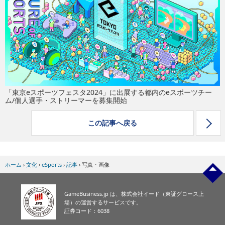
eスポーツ
「東京eスポーツフェスタ2024」に出展する都内のeスポーツチー
ム/個人選手・ストリーマーを募集開始
この記事へ戻る
ホーム
›
文化
›
eSports
›
記事
›
写真・画像
GameBusiness.jp は、株式会社イード（東証グロース上
場）の運営するサービスです。
証券コード：6038