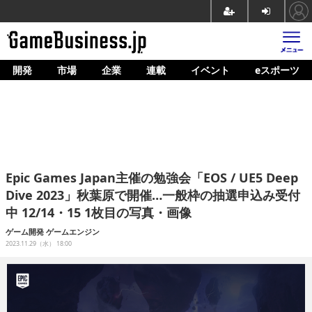
開発
市場
企業
連載
イベント
eスポーツ
ホーム
ゲーム開発
市場
マネタイズ
Epic Games Japan主催の勉強会「EOS / UE5 Deep
企業動向
Dive 2023」秋葉原で開催…一般枠の抽選申込み受付
中 12/14・15 1枚目の写真・画像
人材育成
ゲーム開発
ゲームエンジン
産業政策
2023.11.29（水） 18:00
連載
イベント/セミナー