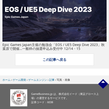
eスポーツ
Epic Games Japan主催の勉強会「EOS / UE5 Deep Dive 2023」秋
葉原で開催…一般枠の抽選申込み受付中 12/14・15
この記事へ戻る
ホーム
›
ゲーム開発
›
ゲームエンジン
›
記事
›
写真・画像
GameBusiness.jp は、株式会社イード（東証グロース上
場）の運営するサービスです。
証券コード：6038