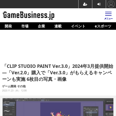
開発
市場
企業
連載
イベント
eスポーツ
ホーム
ゲーム開発
市場
マネタイズ
「CLIP STUDIO PAINT Ver.3.0」2024年3月提供開始
企業動向
―「Ver.2.0」購入で「Ver.3.0」がもらえるキャンペ
ーンも実施 6枚目の写真・画像
人材育成
ゲーム開発
その他
産業政策
2023.11.23（木） 12:00
連載
イベント/セミナー