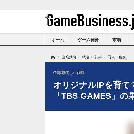
ホーム
ゲーム開発
市場
ホーム
›
企業動向
›
戦略
›
記事
›
写真・画像
企業動向
戦略
オリジナルIPを育て
「TBS GAMES