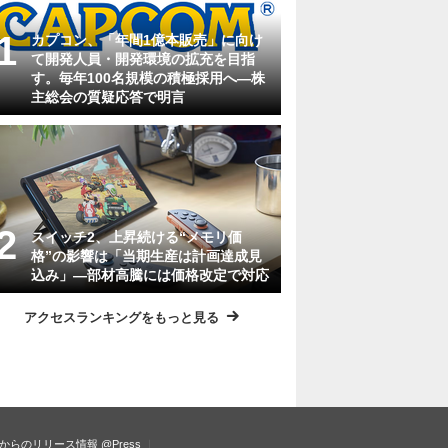
カプコン、「年間1億本販売」に向け
て開発人員・開発環境の拡充を目指
す。毎年100名規模の積極採用へ―株
主総会の質疑応答で明言
スイッチ2、上昇続ける“メモリ価
格”の影響は「当期生産は計画達成見
込み」―部材高騰には価格改定で対応
アクセスランキングをもっと見る
からのリリース情報
@Press