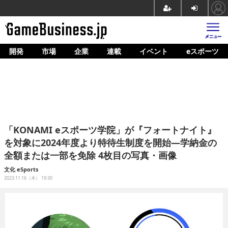
開発
市場
企業
連載
イベント
eスポーツ
ホーム
ゲーム開発
市場
マネタイズ
「KONAMI eスポーツ学院」が『フォートナイト』
企業動向
を対象に2024年度より特待生制度を開始―学納金の
全額または一部を免除 4枚目の写真・画像
人材育成
文化
eSports
産業政策
2023.11.16（木） 19:30
連載
イベント/セミナー