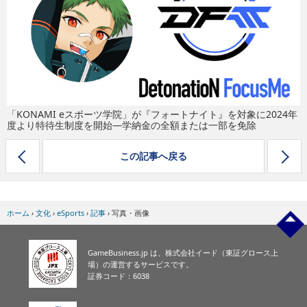
eスポーツ
「KONAMI eスポーツ学院」が『フォートナイト』を対象に2024年
度より特待生制度を開始―学納金の全額または一部を免除
この記事へ戻る
ホーム
›
文化
›
eSports
›
記事
›
写真・画像
GameBusiness.jp は、株式会社イード（東証グロース上
場）の運営するサービスです。
証券コード：6038