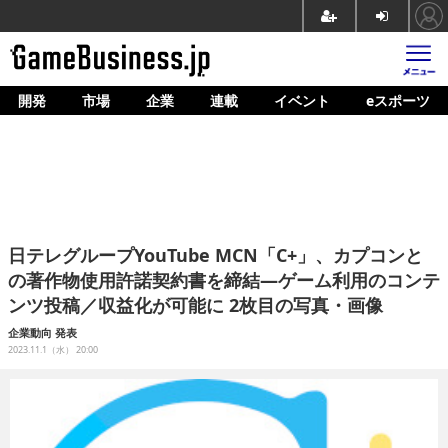
開発
市場
企業
連載
イベント
eスポーツ
ホーム
ゲーム開発
市場
マネタイズ
日テレグループYouTube MCN「C+」、カプコンと
企業動向
の著作物使用許諾契約書を締結―ゲーム利用のコンテ
ンツ投稿／収益化が可能に 2枚目の写真・画像
人材育成
企業動向
発表
産業政策
2023.11.1（水） 20:00
連載
イベント/セミナー