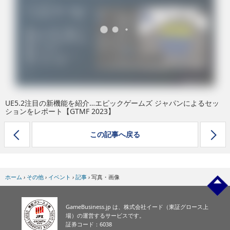
eスポーツ
UE5.2注目の新機能を紹介…エピックゲームズ ジャパンによるセッ
ションをレポート【GTMF 2023】
この記事へ戻る
ホーム
›
その他
›
イベント
›
記事
›
写真・画像
GameBusiness.jp は、株式会社イード（東証グロース上
場）の運営するサービスです。
証券コード：6038