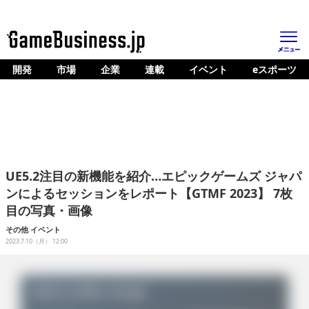
開発
市場
企業
連載
イベント
eスポーツ
ホーム
ゲーム開発
市場
マネタイズ
UE5.2注目の新機能を紹介…エピックゲームズ ジャパ
企業動向
ンによるセッションをレポート【GTMF 2023】 7枚
目の写真・画像
人材育成
その他
イベント
産業政策
2023.7.10（月） 12:00
連載
イベント/セミナー