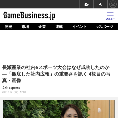
開発
市場
企業
連載
イベント
eスポーツ
ホーム
ゲーム開発
市場
マネタイズ
長瀬産業の社内eスポーツ大会はなぜ成功したのか
企業動向
―「徹底した社内広報」の重要さを訊く 4枚目の写
真・画像
人材育成
文化
eSports
産業政策
2023.6.22（木） 12:00
連載
イベント/セミナー