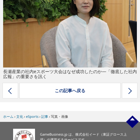
eスポーツ
長瀬産業の社内eスポーツ大会はなぜ成功したのか―「徹底した社内
広報」の重要さを訊く
この記事へ戻る
ホーム
›
文化
›
eSports
›
記事
›
写真・画像
GameBusiness.jp は、株式会社イード（東証グロース上
場）の運営するサービスです。