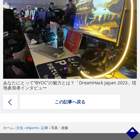
eスポーツ
あなたにとって“BYOC”の魅力とは？「DreamHack Japan 2023」現
地参加者インタビュー
この記事へ戻る
ホーム
›
文化
›
eSports
›
記事
›
写真・画像