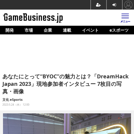
開発
市場
企業
連載
イベント
eスポーツ
ホーム
ゲーム開発
市場
マネタイズ
あなたにとって“BYOC”の魅力とは？「DreamHack
企業動向
Japan 2023」現地参加者インタビュー 7枚目の写
真・画像
人材育成
文化
eSports
産業政策
2023.5.24（水） 12:00
連載
イベント/セミナー