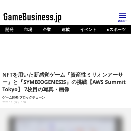
開発
市場
企業
連載
イベント
eスポーツ
ホーム
ゲーム開発
市場
マネタイズ
NFTを用いた新感覚ゲーム『資産性ミリオンアーサ
企業動向
ー』と『SYMBIOGENESIS』の挑戦【AWS Summit
Tokyo】 7枚目の写真・画像
人材育成
ゲーム開発
ブロックチェーン
産業政策
2023.5.4（木） 8:00
連載
イベント/セミナー