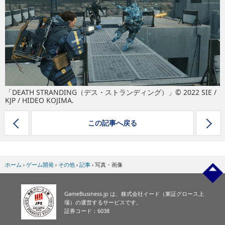
eスポーツ
「DEATH STRANDING（デス・ストランディング）」© 2022 SIE /
KJP / HIDEO KOJIMA.
この記事へ戻る
ホーム
›
ゲーム開発
›
その他
›
記事
›
写真・画像
GameBusiness.jp は、株式会社イード（東証グロース上
場）の運営するサービスです。
証券コード：6038