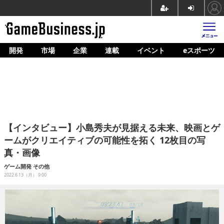
開発
市場
企業
連載
イベント
eスポーツ
ホーム
ゲーム開発
市場
マネタイズ
【インタビュー】小島秀夫が見据える未来、映画とゲ
企業動向
ームがクリエイティブの可能性を拓く 12枚目の写
真・画像
人材育成
ゲーム開発
その他
産業政策
2022.6.13（月） 9:00
連載
イベント/セミナー