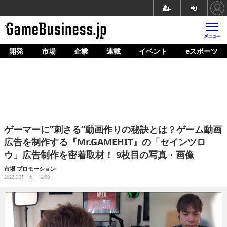
開発
市場
企業
連載
イベント
eスポーツ
ホーム
ゲーム開発
市場
マネタイズ
ゲーマーに”刺さる”動画作りの秘訣とは？ゲーム動画
企業動向
広告を制作する『Mr.GAMEHIT』の「セインツロ
ウ」広告制作を密着取材！ 9枚目の写真・画像
人材育成
市場
プロモーション
産業政策
2022.5.31（火） 12:00
連載
イベント/セミナー