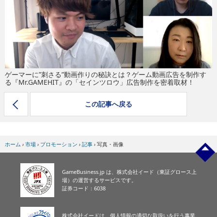
eスポーツ
ゲーマーに”刺さる”動画作りの秘訣とは？ゲーム動画広告を制作す
る『Mr.GAMEHIT』の「セインツロウ」広告制作を密着取材！
この記事へ戻る
ホーム
›
市場
›
プロモーション
›
記事
›
写真・画像
GameBusiness.jp は、株式会社イード（東証グロース上
場）の運営するサービスです。
証券コード：6038
株式会社イードは、個人情報の適切な取扱いを行う事業