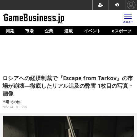
開発
市場
企業
連載
イベント
eスポーツ
ホーム
ゲーム開発
市場
マネタイズ
ロシアへの経済制裁で『Escape from Tarkov』の市
企業動向
場が崩壊―徹底したリアル追及の弊害 1枚目の写真・
画像
人材育成
市場
その他
産業政策
2022.3.4（金） 9:00
連載
イベント/セミナー