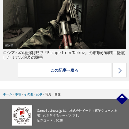
eスポーツ
ロシアへの経済制裁で『Escape from Tarkov』の市場が崩壊―徹底
したリアル追及の弊害
この記事へ戻る
ホーム
›
市場
›
その他
›
記事
›
写真・画像
GameBusiness.jp は、株式会社イード（東証グロース上
場）の運営するサービスです。
証券コード：6038