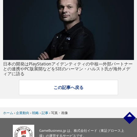
eスポーツ
日本の開発はPlayStationアイデンティティの中核―外部パートナー
との連携やPC版展開などをSIEのハーマン・ハルスト氏が海外メデ
ィアに語る
この記事へ戻る
ホーム
›
企業動向
›
戦略
›
記事
›
写真・画像
GameBusiness.jp は、株式会社イード（東証グロース上
場）の運営するサービスです。