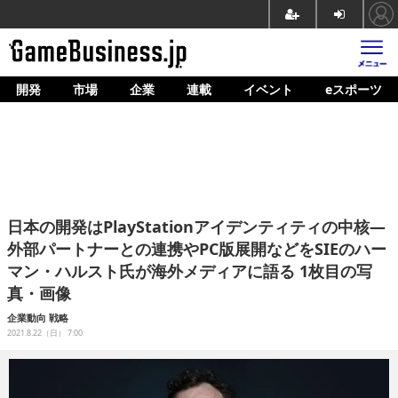
開発
市場
企業
連載
イベント
eスポーツ
ホーム
ゲーム開発
市場
マネタイズ
日本の開発はPlayStationアイデンティティの中核―
企業動向
外部パートナーとの連携やPC版展開などをSIEのハー
マン・ハルスト氏が海外メディアに語る 1枚目の写
人材育成
真・画像
産業政策
企業動向
戦略
2021.8.22（日） 7:00
連載
イベント/セミナー