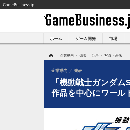
GameBusiness.jp
ホーム
ゲーム開発
市場
ホーム
›
企業動向
›
発表
›
記事
›
写真・画像
企業動向
発表
「機動戦士ガンダムSE
作品を中心にワール