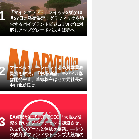
『マインクラフト』スイッチ2版が10
月27日に発売決定！グラフィックを強
化するバイブラントビジュアルズに対
応しアップグレードパスも販売へ
マーベラス、テンセントとの資本業務
提携を解消。『牧場物語』モバイル版
は開発中止、筆頭株主はセガ元社長の
中山隼雄氏に
EA買収が正式完了でCEO「大胆な投
資を行いイノベーションを加速させ、
次世代のゲームと体験を構築」―サウ
ジ政府系ファンドやトランプ大統領の