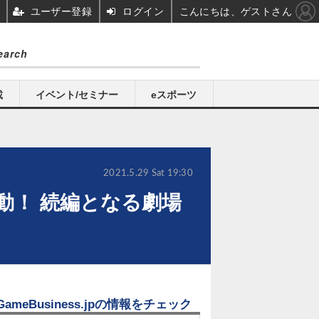
ユーザー登録
ログイン
こんにちは、ゲストさん
載
イベント/セミナー
eスポーツ
2021.5.29 Sat 19:30
始動！ 続編となる劇場
GameBusiness.jpの情報をチェック