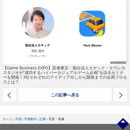
eスポーツ
【Game Business EXPO】芸者東京・面白法人カヤック・エウレカ
スタジオが“成功するハイパーカジュアルゲーム企画”を語るセミナ
ーを開催！3社それぞれのアイディア出しから開発までの企画プロセ
スとは？
この記事へ戻る
ホーム
›
市場
›
市場動向
›
記事
›
写真・画像