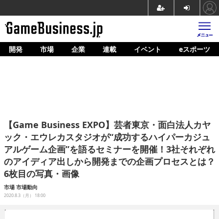
開発
市場
企業
連載
イベント
eスポーツ
ホーム
ゲーム開発
市場
マネタイズ
【Game Business EXPO】芸者東京・面白法人カヤ
企業動向
ック・エウレカスタジオが“成功するハイパーカジュ
アルゲーム企画”を語るセミナーを開催！3社それぞれ
人材育成
のアイディア出しから開発までの企画プロセスとは？
産業政策
6枚目の写真・画像
市場
市場動向
連載
2020.8.3（月） 18:00
イベント/セミナー