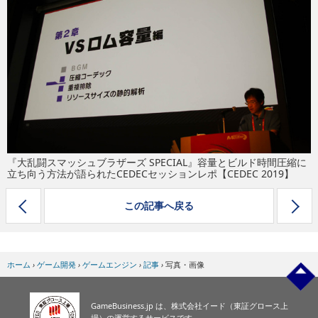
eスポーツ
『大乱闘スマッシュブラザーズ SPECIAL』容量とビルド時間圧縮に
立ち向う方法が語られたCEDECセッションレポ【CEDEC 2019】
この記事へ戻る
ホーム
›
ゲーム開発
›
ゲームエンジン
›
記事
›
写真・画像
GameBusiness.jp は、株式会社イード（東証グロース上
場）の運営するサービスです。