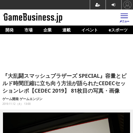
開発
市場
企業
連載
イベント
eスポーツ
ホーム
ゲーム開発
市場
マネタイズ
『大乱闘スマッシュブラザーズ SPECIAL』容量とビ
企業動向
ルド時間圧縮に立ち向う方法が語られたCEDECセッ
ションレポ【CEDEC 2019】 81枚目の写真・画像
人材育成
ゲーム開発
ゲームエンジン
産業政策
2019.11.12（火） 13:00
連載
イベント/セミナー