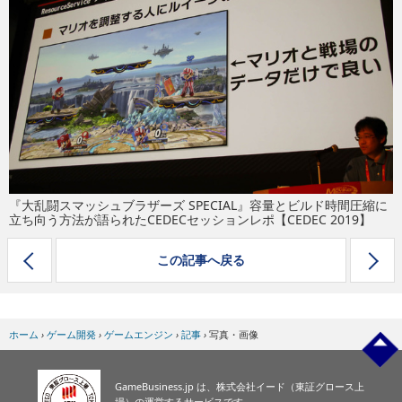
eスポーツ
『大乱闘スマッシュブラザーズ SPECIAL』容量とビルド時間圧縮に
立ち向う方法が語られたCEDECセッションレポ【CEDEC 2019】
この記事へ戻る
ホーム
›
ゲーム開発
›
ゲームエンジン
›
記事
›
写真・画像
GameBusiness.jp は、株式会社イード（東証グロース上
場）の運営するサービスです。