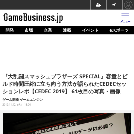
開発
市場
企業
連載
イベント
eスポーツ
ホーム
ゲーム開発
市場
マネタイズ
『大乱闘スマッシュブラザーズ SPECIAL』容量とビ
企業動向
ルド時間圧縮に立ち向う方法が語られたCEDECセッ
ションレポ【CEDEC 2019】 61枚目の写真・画像
人材育成
ゲーム開発
ゲームエンジン
産業政策
2019.11.12（火） 13:00
連載
イベント/セミナー