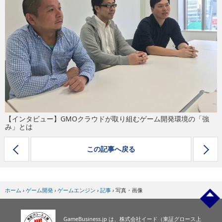
eスポーツ
【インタビュー】GMOクラウドが取り組むゲーム開発環境の「強
み」とは
この記事へ戻る
ホーム
›
ゲーム開発
›
ゲームエンジン
›
記事
›
写真・画像
GameBusiness.jp は、株式会社イード（東証グロース上