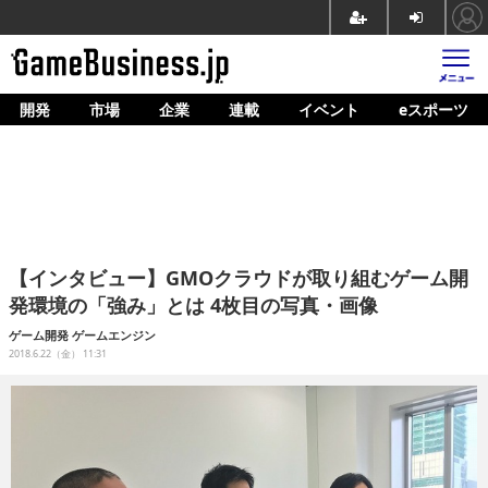
開発
市場
企業
連載
イベント
eスポーツ
ホーム
ゲーム開発
市場
マネタイズ
【インタビュー】GMOクラウドが取り組むゲーム開
企業動向
発環境の「強み」とは 4枚目の写真・画像
人材育成
ゲーム開発
ゲームエンジン
2018.6.22（金） 11:31
産業政策
連載
イベント/セミナー