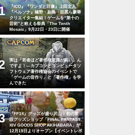
『ICO』『ワンダと巨像』上田文人、
『ペルソナ』橋野・副島・目黒ら豪華
クリエイター集結！ゲームを“第十の
芸術”と称える祭典「The Tenth
Mosaic」9月22日・23日に開催
実は「若者ほど著作権意識が高い」ん
ですよ！―カプコンとコンピュータソ
フトウェア著作権協会のイベントで
「ゲームの音作り」と「著作権」を学
んできた
『FF14』グッズが盛り沢山！初の常
設グッズショップ「FINAL FANTASY
XIV GOODS SHOP AKIHABARA」が
12月19日よりオープン【イベントレポ