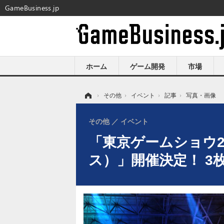
GameBusiness.jp
ホーム
ゲーム開発
市場
ホーム
›
その他
›
イベント
›
記事
›
写真・画像
その他
イベント
「東京ゲームショウ20
ス）」開催決定！ 3