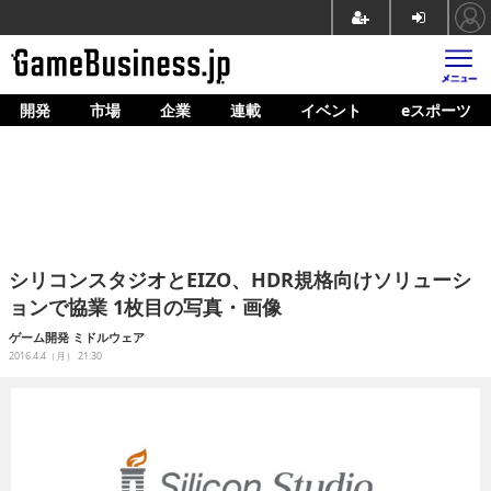
開発
市場
企業
連載
イベント
eスポーツ
ホーム
ゲーム開発
市場
マネタイズ
シリコンスタジオとEIZO、HDR規格向けソリューシ
企業動向
ョンで協業 1枚目の写真・画像
人材育成
ゲーム開発
ミドルウェア
2016.4.4（月） 21:30
産業政策
連載
イベント/セミナー