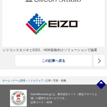
eスポーツ
シリコンスタジオとEIZO、HDR規格向けソリューションで協業
この記事へ戻る
ホーム
›
ゲーム開発
›
ミドルウェア
›
記事
›
写真・画像
GameBusiness.jp は、株式会社イード（東証グロース上
場）の運営するサービスです。
証券コード：6038