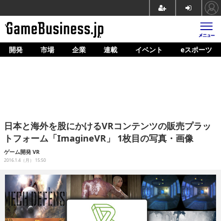
開発
市場
企業
連載
イベント
eスポーツ
ホーム
ゲーム開発
市場
マネタイズ
日本と海外を股にかけるVRコンテンツの販売プラッ
企業動向
トフォーム「ImagineVR」 1枚目の写真・画像
人材育成
ゲーム開発
VR
2016.1.4（月） 15:50
産業政策
連載
イベント/セミナー