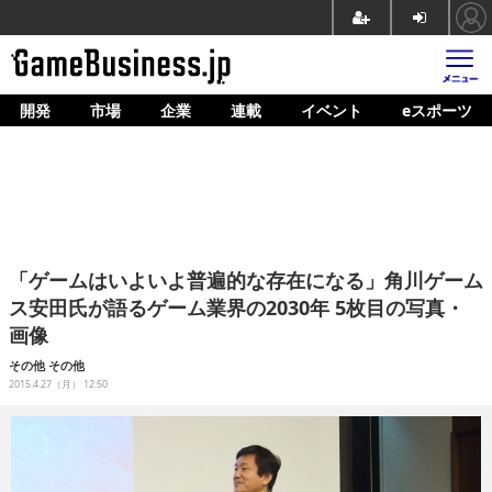
開発
市場
企業
連載
イベント
eスポーツ
ホーム
ゲーム開発
市場
マネタイズ
「ゲームはいよいよ普遍的な存在になる」角川ゲーム
企業動向
ス安田氏が語るゲーム業界の2030年 5枚目の写真・
画像
人材育成
その他
その他
産業政策
2015.4.27（月） 12:50
連載
イベント/セミナー