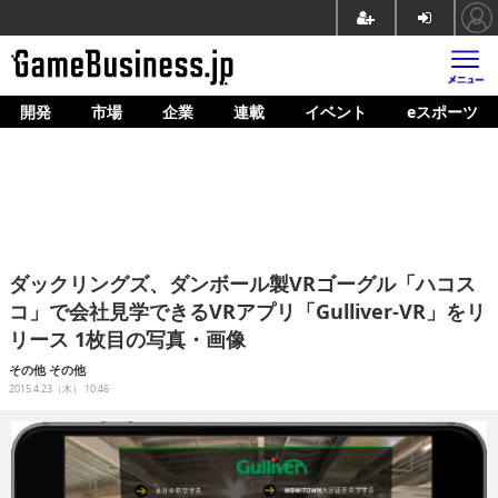
開発
市場
企業
連載
イベント
eスポーツ
ホーム
ゲーム開発
市場
マネタイズ
ダックリングズ、ダンボール製VRゴーグル「ハコス
企業動向
コ」で会社見学できるVRアプリ「Gulliver-VR」をリ
リース 1枚目の写真・画像
人材育成
その他
その他
産業政策
2015.4.23（木） 10:46
連載
イベント/セミナー