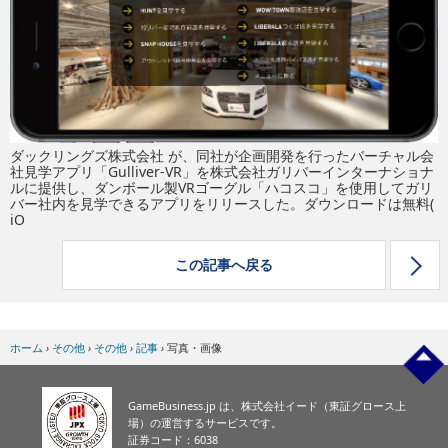
eスポーツ
ダックリングズ株式会社 が、同社が企画開発を行ったバーチャル会
社見学アプリ「Gulliver-VR」を株式会社ガリバーインターナショナ
ルに提供し、ダンボール製VRゴーグル「ハコスコ」を使用してガリ
バー社内を見学できるアプリをリリースした。ダウンロードは無料(
iO
この記事へ戻る
ホーム
›
その他
›
その他
›
記事
›
写真・画像
GameBusiness.jp は、株式会社イード（東証グロース上
場）の運営するサービスです。
証券コード：6038