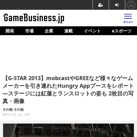
開発
市場
企業
連載
イベント
eスポーツ
ホーム
ゲーム開発
市場
マネタイズ
【G-STAR 2013】mobcastやGREEなど様々なゲーム
企業動向
メーカーを引き連れたHungry Appブースをレポート
―ステージには紅蓮とランスロットの姿も 2枚目の写
人材育成
真・画像
産業政策
その他
その他
2013.11.23（土） 9:21
連載
イベント/セミナー