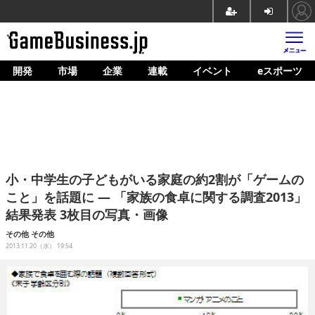
開発
市場
企業
連載
イベント
eスポーツ
ホーム
ゲーム開発
市場
マネタイズ
小・中学生の子どもがいる家庭の約2割が「ゲームの
企業動向
こと」を話題に ― 「家族の食卓に関する調査2013」
結果発表 3枚目の写真・画像
人材育成
その他
その他
産業政策
2013.11.20（水） 19:54
連載
イベント/セミナー