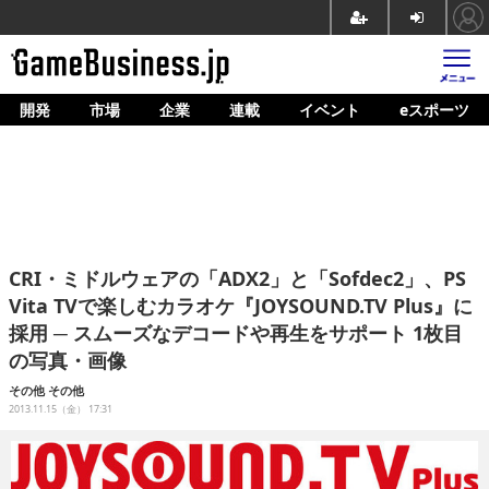
開発
市場
企業
連載
イベント
eスポーツ
ホーム
ゲーム開発
市場
マネタイズ
CRI・ミドルウェアの「ADX2」と「Sofdec2」、PS
企業動向
Vita TVで楽しむカラオケ『JOYSOUND.TV Plus』に
採用 ─ スムーズなデコードや再生をサポート 1枚目
人材育成
の写真・画像
産業政策
その他
その他
2013.11.15（金） 17:31
連載
イベント/セミナー