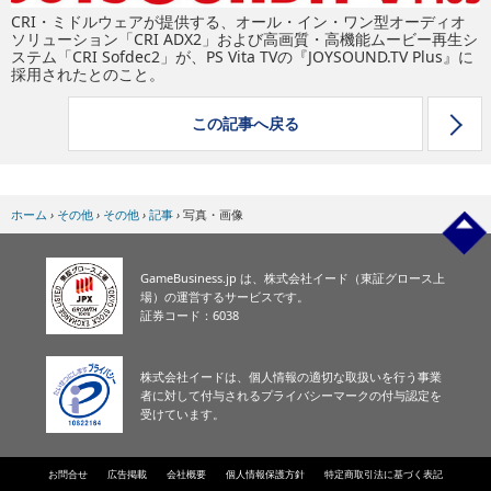
eスポーツ
CRI・ミドルウェアが提供する、オール・イン・ワン型オーディオ
ソリューション「CRI ADX2」および高画質・高機能ムービー再生シ
ステム「CRI Sofdec2」が、PS Vita TVの『JOYSOUND.TV Plus』に
採用されたとのこと。
この記事へ戻る
ホーム
›
その他
›
その他
›
記事
›
写真・画像
GameBusiness.jp は、株式会社イード（東証グロース上
場）の運営するサービスです。
証券コード：6038
株式会社イードは、個人情報の適切な取扱いを行う事業
者に対して付与されるプライバシーマークの付与認定を
受けています。
お問合せ
広告掲載
会社概要
個人情報保護方針
特定商取引法に基づく表記