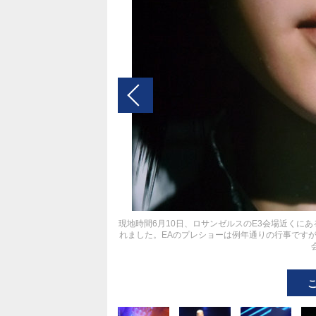
現地時間6月10日、ロサンゼルスのE3会場近くにあるShrin
れました。EAのプレショーは例年通りの行事です