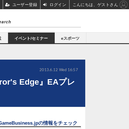
ユーザー登録
ログイン
こんにちは、ゲストさん
載
イベント/セミナー
eスポーツ
2013.6.12 Wed 16:57
's Edge』EAプレ
GameBusiness.jpの情報をチェック