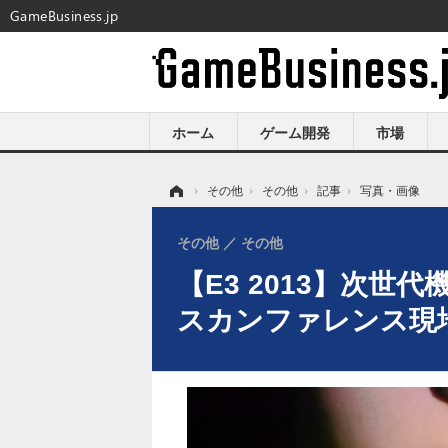
GameBusiness.jp
ホーム
ゲーム開発
市場
ホーム
›
その他
›
その他
›
記事
›
写真・画像
その他
その他
【E3 2013】次世代
スカンファレンス現地