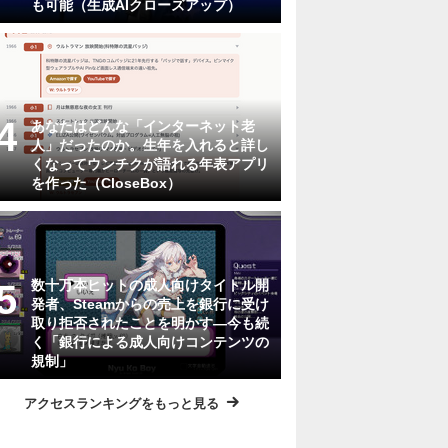
も可能（生成AIクローズアップ）
あなたはどんな「インターネット老
人」だったのか。生年を入れると詳し
くなってウンチクが語れる年表アプリ
を作った（CloseBox）
数十万本ヒットの成人向けタイトル開
発者、Steamからの売上を銀行に受け
取り拒否されたことを明かす―今も続
く「銀行による成人向けコンテンツの
規制」
アクセスランキングをもっと見る