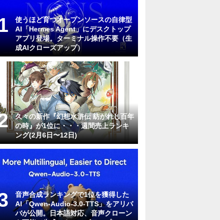
使うほど育つオープンソースの自律型
AI「Hermes Agent」にデスクトップ
アプリ登場。ターミナル操作不要（生
成AIクローズアップ）
久々の新作『幻想水滸伝 紡がれし百年
の時』が1位に・・・週間売上ランキ
ング(2月6日〜12日)
音声合成ランキングで1位を獲得した
AI「Qwen-Audio-3.0-TTS」をアリバ
バが公開。日本語対応、音声クローン