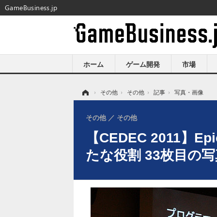
GameBusiness.jp
ホーム
ゲーム開発
市場
ホーム
›
その他
›
その他
›
記事
›
写真・画像
その他
その他
【CEDEC 2011】E
たな役割 33枚目の