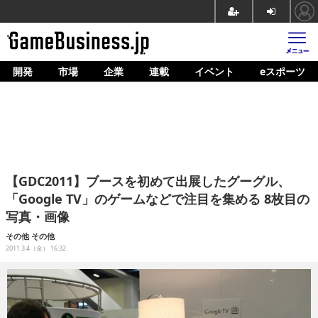
開発
市場
企業
連載
イベント
eスポーツ
ホーム
ゲーム開発
市場
マネタイズ
【GDC2011】ブースを初めて出展したグーグル、
企業動向
「Google TV」のゲームなどで注目を集める 8枚目の
写真・画像
人材育成
その他
その他
産業政策
2011.3.4（金） 16:32
連載
イベント/セミナー