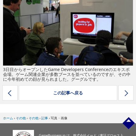
eスポーツ
3日目からオープンしたGame Developers Conferenceのエキスポ
会場。ゲーム関連企業が多数ブースを並べているのですが、その中
に今年初めての顔が見られました。グーグルです。
この記事へ戻る
ホーム
›
その他
›
その他
›
記事
›
写真・画像
GameBusiness.jp は、株式会社イード（東証グロース上