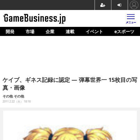
開発
市場
企業
連載
イベント
eスポーツ
ホーム
ゲーム開発
市場
マネタイズ
ケイブ、ギネス記録に認定 ― 弾幕世界一 15枚目の写
企業動向
真・画像
人材育成
その他
その他
2011.2.22（火） 18:18
産業政策
連載
イベント/セミナー