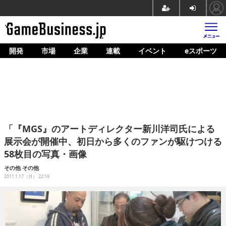
開発
市場
企業
連載
イベント
eスポーツ
ホーム
ゲーム開発
市場
マネタイズ
「『MGS』のアートディレクター新川洋司氏による
企業動向
展示会が開催中、初日から多くのファンが駆けつける
58枚目の写真・画像
人材育成
その他
その他
産業政策
2011.1.17（月） 22:19
連載
イベント/セミナー