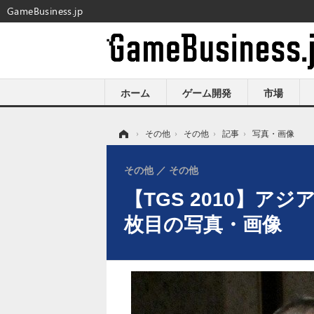
GameBusiness.jp
ホーム
ゲーム開発
市場
ホーム
›
その他
›
その他
›
記事
›
写真・画像
その他
その他
【TGS 2010】ア
枚目の写真・画像