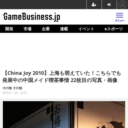
開発
市場
企業
連載
イベント
eスポーツ
ホーム
ゲーム開発
市場
マネタイズ
【China Joy 2010】上海も萌えていた！こちらでも
企業動向
発展中の中国メイド喫茶事情 22枚目の写真・画像
人材育成
その他
その他
2010.8.1（日） 23:10
産業政策
連載
イベント/セミナー