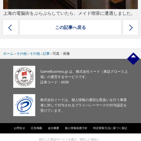
上海の電脳街をぶらぶらしていたら、メイド喫茶に遭遇しました。
この記事へ戻る
ホーム
›
その他
›
その他
›
記事
›
写真・画像
GameBusiness.jp は、株式会社イード（東証グロース上
場）の運営するサービスです。
証券コード：6038
株式会社イードは、個人情報の適切な取扱いを行う事業
者に対して付与されるプライバシーマークの付与認定を
受けています。
お問合せ
広告掲載
会社概要
個人情報保護方針
特定商取引法に基づく表記
紹介した商品/サービスを購入、契約した場合に、