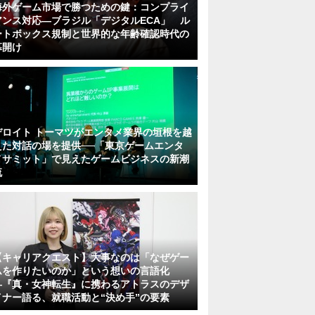
海外ゲーム市場で勝つための鍵：コンプライ
アンス対応—ブラジル「デジタルECA」 ル
ートボックス規制と世界的な年齢確認時代の
幕開け
デロイト トーマツがエンタメ業界の垣根を越
えた対話の場を提供──「東京ゲームエンタ
メサミット」で見えたゲームビジネスの新潮
流
【キャリアクエスト】大事なのは「なぜゲー
ムを作りたいのか」という想いの言語化
―『真・女神転生』に携わるアトラスのデザ
イナー語る、就職活動と“決め手”の要素