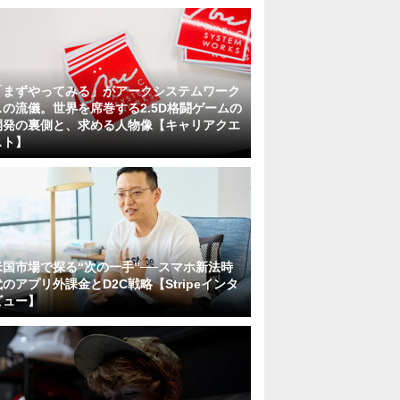
「まずやってみる」がアークシステムワーク
スの流儀。世界を席巻する2.5D格闘ゲームの
開発の裏側と、求める人物像【キャリアクエ
スト】
米国市場で探る“次の一手”──スマホ新法時
代のアプリ外課金とD2C戦略【Stripeインタ
ビュー】