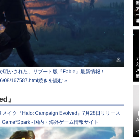
26」配信で明かされた、リブート版『Fable』最新情報！
06/08/167587.html
続きを読む »
ved』
Halo: Campaign Evolved』7月28日リリース
6】 | Game*Spark - 国内・海外ゲーム情報サイト