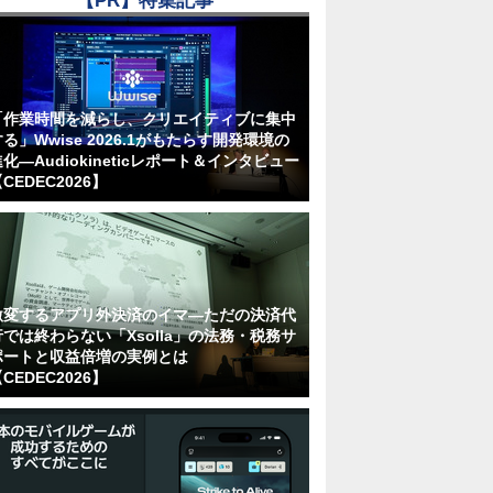
【PR】特集記事
「作業時間を減らし、クリエイティブに集中
る」Wwise 2026.1がもたらす開発環境の
化―Audiokineticレポート＆インタビュー
CEDEC2026】
激変するアプリ外決済のイマ―ただの決済代
行では終わらない「Xsolla」の法務・税務サ
ポートと収益倍増の実例とは
CEDEC2026】