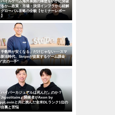
モバイルゲーム海外展開の障壁をいかに突破
するか―政策・市場・決済インフラから紐解
くグローバル攻略の全貌【セミナーレポー
ト】
「手数料が安くなる」だけじゃない──スマ
ホ新法時代、Stripeが提案するゲーム課金
の"次の一手"
「ハイパーカジュアルは死んだ」のか？
Jigsolitaire』開発者がAxon by
AppLovinと共に挑んだ全米DLランク1位の
舞台裏と苦悩