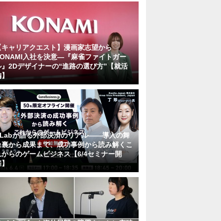
【キャリアクエスト】漫画家志望から
KONAMI入社を決意―『麻雀ファイトガー
ル』2Dデザイナーの“進路の選び方”【就活
編】
KLabが語る外部決済のリアル――導入の舞
台裏から成果まで、成功事例から読み解くこ
れからのゲームビジネス【6/4セミナー開
催】