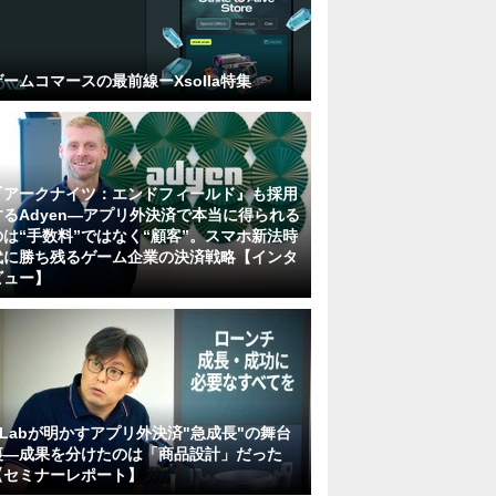
ゲームコマースの最前線ーXsolla特集
『アークナイツ：エンドフィールド』も採用
するAdyen―アプリ外決済で本当に得られる
のは“手数料”ではなく“顧客”。スマホ新法時
代に勝ち残るゲーム企業の決済戦略【インタ
ビュー】
KLabが明かすアプリ外決済"急成長"の舞台
裏―成果を分けたのは「商品設計」だった
【セミナーレポート】