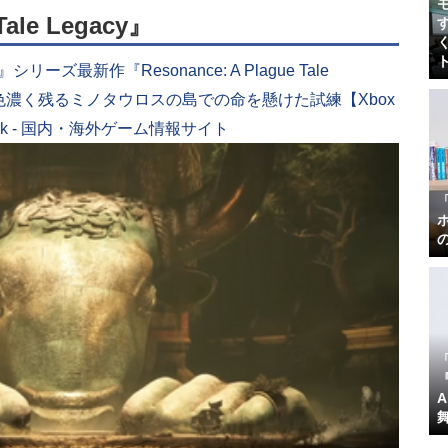
Tale Legacy』
ズ最新作『Resonance: A Plague Tale
説が色濃く残るミノタウロスの島での命を懸けた試練【Xbox
e*Spark - 国内・海外ゲーム情報サイト
『