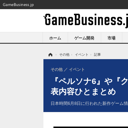
GameBusiness.jp
ホーム
ゲーム開発
市場
ホーム
›
その他
›
イベント
›
記事
その他
イベント
『ペルソナ6』や『クレタ
表内容ひとまとめ
日本時間6月8日に行われた新作ゲーム情報発